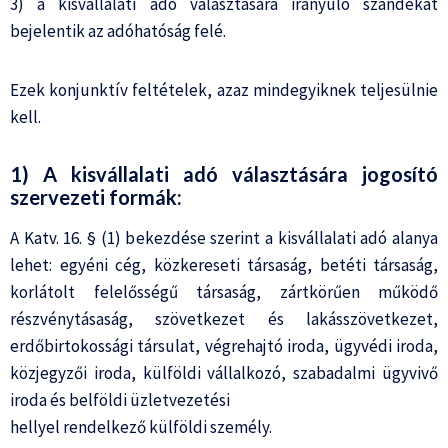
3) a kisvállalati adó választására irányuló szándékát
bejelentik az adóhatóság felé.
Ezek konjunktív feltételek, azaz mindegyiknek teljesülnie
kell.
1) A kisvállalati adó választására jogosító
szervezeti formák:
A Katv. 16. § (1) bekezdése szerint a kisvállalati adó alanya
lehet: egyéni cég, közkereseti társaság, betéti társaság,
korlátolt felelősségű társaság, zártkörűen működő
részvénytásaság, szövetkezet és lakásszövetkezet,
erdőbirtokossági társulat, végrehajtó iroda, ügyvédi iroda,
közjegyzői iroda, külföldi vállalkozó, szabadalmi ügyvivő
iroda és belföldi üzletvezetési
hellyel rendelkező külföldi személy.