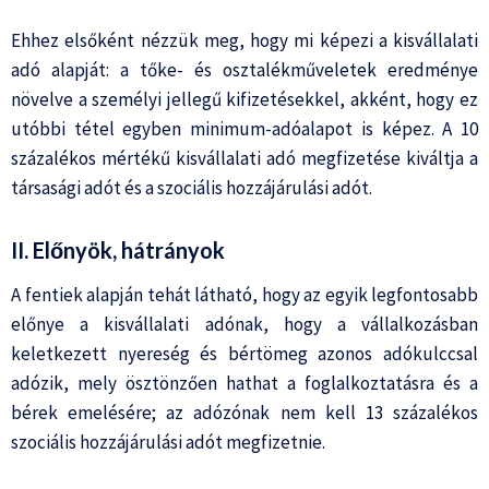
Ehhez elsőként nézzük meg, hogy mi képezi a kisvállalati
adó alapját: a tőke- és osztalékműveletek eredménye
növelve a személyi jellegű kifizetésekkel, akként, hogy ez
utóbbi tétel egyben minimum-adóalapot is képez. A 10
százalékos mértékű kisvállalati adó megfizetése kiváltja a
társasági adót és a szociális hozzájárulási adót.
II. Előnyök, hátrányok
A fentiek alapján tehát látható, hogy az egyik legfontosabb
előnye a kisvállalati adónak, hogy a vállalkozásban
keletkezett nyereség és bértömeg azonos adókulccsal
adózik, mely ösztönzően hathat a foglalkoztatásra és a
bérek emelésére; az adózónak nem kell 13 százalékos
szociális hozzájárulási adót megfizetnie.