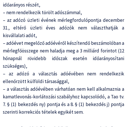
időarányos részét,
– nem rendelkezik törölt adószámmal,
– az adózó üzleti évének mérlegfordulópontja december
31., eltérő üzleti éves adózók nem választhatják a
kisvállalati adót,
– adóévet megelőző adóévéről készítendő beszámolóban a
mérlegfőösszege nem haladja meg a 3 milliárd forintot (12
hónapnál rövidebb időszak esetén időarányosítani
szükséges),
– az adózó a választás adóévében nem rendelkezik
ellenőrzött külföldi társasággal,
– a választás adóévében várhatóan nem kell alkalmaznia a
kamatlevonás-korlátozási szabályhoz kapcsolódó, a Tao tv.
7. § (1) bekezdés ny) pontja és a 8. § (1) bekezdés j) pontja
szerinti korrekciós tételek egyikét sem.