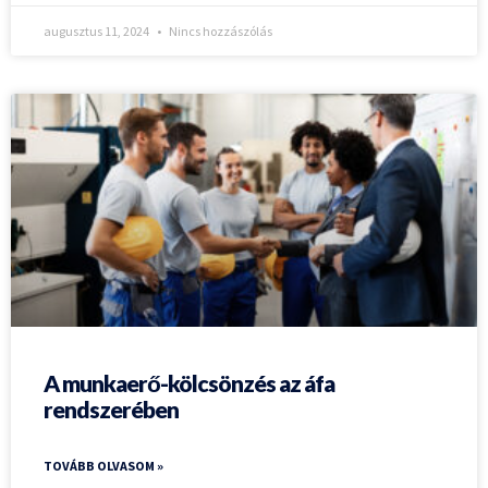
augusztus 11, 2024
Nincs hozzászólás
A munkaerő-kölcsönzés az áfa
rendszerében
TOVÁBB OLVASOM »