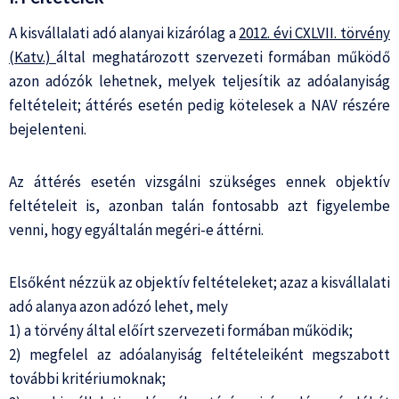
A kisvállalati adó alanyai kizárólag a
2012. évi CXLVII. törvény
(Katv.)
által meghatározott szervezeti formában működő
azon adózók lehetnek, melyek teljesítik az adóalanyiság
feltételeit; áttérés esetén pedig kötelesek a NAV részére
bejelenteni.
Az áttérés esetén vizsgálni szükséges ennek objektív
feltételeit is, azonban talán fontosabb azt figyelembe
venni, hogy egyáltalán megéri-e áttérni.
Elsőként nézzük az objektív feltételeket; azaz a kisvállalati
adó alanya azon adózó lehet, mely
1) a törvény által előírt szervezeti formában működik;
2) megfelel az adóalanyiság feltételeiként megszabott
további kritériumoknak;