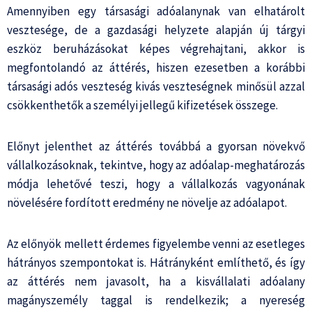
Amennyiben egy társasági adóalanynak van elhatárolt
vesztesége, de a gazdasági helyzete alapján új tárgyi
eszköz beruházásokat képes végrehajtani, akkor is
megfontolandó az áttérés, hiszen ezesetben a korábbi
társasági adós veszteség kivás veszteségnek minősül azzal
csökkenthetők a személyi jellegű kifizetések összege.
Előnyt jelenthet az áttérés továbbá a gyorsan növekvő
vállalkozásoknak, tekintve, hogy az adóalap-meghatározás
módja lehetővé teszi, hogy a vállalkozás vagyonának
növelésére fordított eredmény ne növelje az adóalapot.
Az előnyök mellett érdemes figyelembe venni az esetleges
hátrányos szempontokat is. Hátrányként említhető, és így
az áttérés nem javasolt, ha a kisvállalati adóalany
magányszemély taggal is rendelkezik; a nyereség