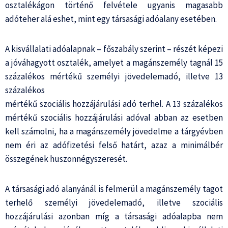
osztalékágon történő felvétele ugyanis magasabb
adóteher alá eshet, mint egy társasági adóalany esetében.
A kisvállalati adóalapnak – főszabály szerint – részét képezi
a jóváhagyott osztalék, amelyet a magánszemély tagnál 15
százalékos mértékű személyi jövedelemadó, illetve 13
százalékos
mértékű szociális hozzájárulási adó terhel. A 13 százalékos
mértékű szociális hozzájárulási adóval abban az esetben
kell számolni, ha a magánszemély jövedelme a tárgyévben
nem éri az adófizetési felső határt, azaz a minimálbér
összegének huszonnégyszeresét.
A társasági adó alanyánál is felmerül a magánszemély tagot
terhelő személyi jövedelemadó, illetve szociális
hozzájárulási azonban míg a társasági adóalapba nem