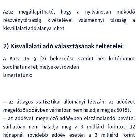
Azaz megállapítható, hogy a nyilvánosan működő
részvénytársaság kivételével valamennyi tásaság a
kisvállalati adó alanya lehet.
2) Kisvállalati adó választásának feltételei:
A Katv. 16. § (2) bekezdése szerint hét kritériumot
sorolhatunk fel; melyeket röviden
ismertetünk:
– az átlagos statisztikai állományi létszám az adóévet
megelőző adóévben várhatóan nem haladja meg az 50 főt,
– az adóévet megelőző adóévben elszámolandó bevétel
várhatóan nem haladja meg a 3 milliárd forintot, 12
hónapnál rövidebb adóév esetén a 3 milliárd forint