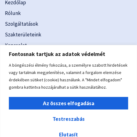
Kezdőlap
Rólunk
Szolgáltatások
Szakterületeink
Kapcsolat
Fontosnak tartjuk az adatok védelmét
Blog
A böngészési élmény fokozása, a személyre szabott hirdetések
Elérhetőség
vagy tartalmak megjelenítése, valamint a forgalom elemzése
érdekében sütiket (cookie) használunk. A "Mindet elfogadom"
gombra kattintva hozzájárulhat a sütik használatához.
1075 Budapest, Károly krt. 3/A. II/3.
Az összes elfogadása
info@szakerto-kft.hu
+36 30 241 4118​
Testreszabás
Elutasít