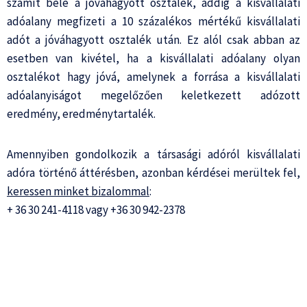
számít bele a jóváhagyott osztalék, addig a kisvállalati
adóalany megfizeti a 10 százalékos mértékű kisvállalati
adót a jóváhagyott osztalék után. Ez alól csak abban az
esetben van kivétel, ha a kisvállalati adóalany olyan
osztalékot hagy jóvá, amelynek a forrása a kisvállalati
adóalanyiságot megelőzően keletkezett adózott
eredmény, eredménytartalék.
Amennyiben gondolkozik a társasági adóról kisvállalati
adóra történő áttérésben, azonban kérdései merültek fel,
keressen minket bizalommal
:
+ 36 30 241-4118 vagy +36 30 942-2378