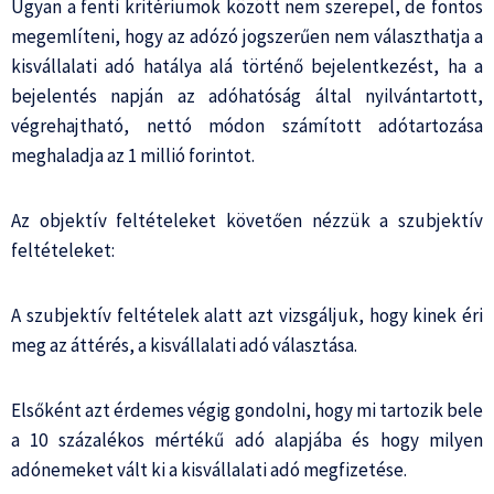
Ugyan a fenti kritériumok között nem szerepel, de fontos
megemlíteni, hogy az adózó jogszerűen nem választhatja a
kisvállalati adó hatálya alá történő bejelentkezést, ha a
bejelentés napján az adóhatóság által nyilvántartott,
végrehajtható, nettó módon számított adótartozása
meghaladja az 1 millió forintot.
Az objektív feltételeket követően nézzük a szubjektív
feltételeket:
A szubjektív feltételek alatt azt vizsgáljuk, hogy kinek éri
meg az áttérés, a kisvállalati adó választása.
Elsőként azt érdemes végig gondolni, hogy mi tartozik bele
a 10 százalékos mértékű adó alapjába és hogy milyen
adónemeket vált ki a kisvállalati adó megfizetése.